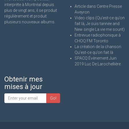
interprète à Montréal depuis
Article dans Centre Presse
plus de vingt ans, il se produit
Aveyron
régulièrement et produit
Video clips (Qu’est-ce qu’on
plusieurs nouveaux albums.
fait là, Je suis tannée and
New single La vie me sourit)
Entrevue radiophonique à
CHOQ FM Toronto
La création de la chanson
Qu’est-ce qu’on fait là
SPACQ Évènement Juin
2019 Luc De Larochellière
Obtenir mes
mises à jour
Go!