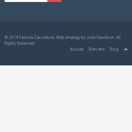
© 2019
Fabiola Cacciatore
. Web strategy by
Josh Davidson
. All
Rights Reserved.
Accueil
Bien-être
Blog